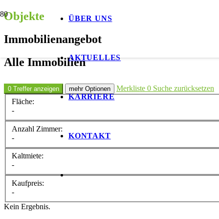
Objekte
ÜBER UNS
Immobilien­angebot
AKTUELLES
Alle Immobilien
Merkliste
0
Suche zurücksetzen
0 Treffer anzeigen
mehr Optionen
KARRIERE
Fläche:
-
Anzahl Zimmer:
KONTAKT
-
Kaltmiete:
-
Kaufpreis:
-
Kein Ergebnis.