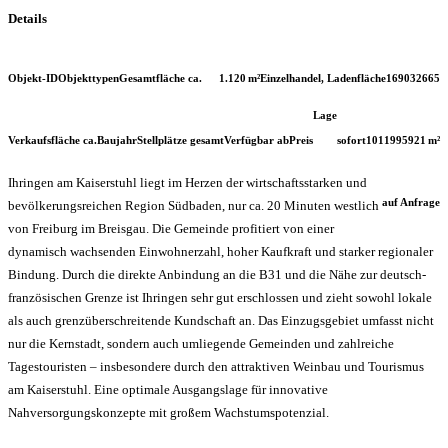
Details
Objekt-ID
Objekttypen
Gesamtfläche ca.
1.120 m²
Einzelhandel, Ladenfläche
169032665
Lage
Verkaufsfläche ca.
Baujahr
Stellplätze gesamt
Verfügbar ab
Preis
sofort
101
1995
921 m²
Ihringen am Kaiserstuhl liegt im Herzen der wirtschaftsstarken und
auf Anfrage
bevölkerungsreichen Region Südbaden, nur ca. 20 Minuten westlich
von Freiburg im Breisgau. Die Gemeinde profitiert von einer
dynamisch wachsenden Einwohnerzahl, hoher Kaufkraft und starker regionaler
Bindung. Durch die direkte Anbindung an die B31 und die Nähe zur deutsch-
französischen Grenze ist Ihringen sehr gut erschlossen und zieht sowohl lokale
als auch grenzüberschreitende Kundschaft an. Das Einzugsgebiet umfasst nicht
nur die Kernstadt, sondern auch umliegende Gemeinden und zahlreiche
Tagestouristen – insbesondere durch den attraktiven Weinbau und Tourismus
am Kaiserstuhl. Eine optimale Ausgangslage für innovative
Nahversorgungskonzepte mit großem Wachstumspotenzial.