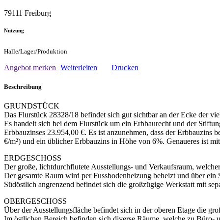
79111 Freiburg
Nutzung
Halle/Lager/Produktion
Angebot merken
Weiterleiten
Drucken
Beschreibung
GRUNDSTÜCK
Das Flurstück 28328/18 befindet sich gut sichtbar an der Ecke der 
Es handelt sich bei dem Flurstück um ein Erbbaurecht und der Stiftu
Erbbauzinses 23.954,00 €. Es ist anzunehmen, dass der Erbbauzins be
€/m²) und ein üblicher Erbbauzins in Höhe von 6%. Genaueres ist mit
ERDGESCHOSS
Der große, lichtdurchflutete Ausstellungs- und Verkaufsraum, welcher
Der gesamte Raum wird per Fussbodenheizung beheizt und über ein Sp
Südöstlich angrenzend befindet sich die großzügige Werkstatt mit se
OBERGESCHOSS
Über der Ausstellungsfläche befindet sich in der oberen Etage die gr
Im östlichen Bereich befinden sich diverse Räume, welche zu Büro