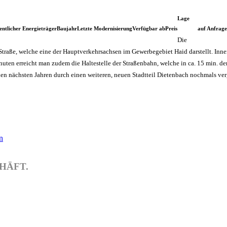
Lage
entlicher Energieträger
Baujahr
Letzte Modernisierung
Verfügbar ab
Preis
auf Anfrage
Die
r Straße, welche eine der Hauptverkehrsachsen im Gewerbegebiet Haid darstellt. In
uten erreicht man zudem die Haltestelle der Straßenbahn, welche in ca. 15 min. d
 den nächsten Jahren durch einen weiteren, neuen Stadtteil Dietenbach nochmals ver
n
CHÄFT.