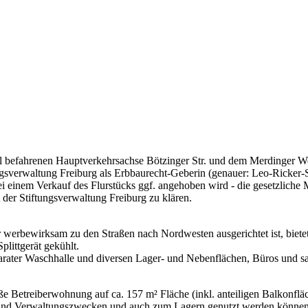
viel befahrenen Hauptverkehrsachse Bötzinger Str. und dem Merdinger
ngsverwaltung Freiburg als Erbbaurecht-Geberin (genauer: Leo-Ricker-St
i einem Verkauf des Flurstücks ggf. angehoben wird - die gesetzliche M
 der Stiftungsverwaltung Freiburg zu klären.
 werbewirksam zu den Straßen nach Nordwesten ausgerichtet ist, bietet
littgerät gekühlt.
parater Waschhalle und diversen Lager- und Nebenflächen, Büros und s
oße Betreiberwohnung auf ca. 157 m² Fläche (inkl. anteiligen Balkonflä
- und Verwaltungszwecken und auch zum Lagern genutzt werden können