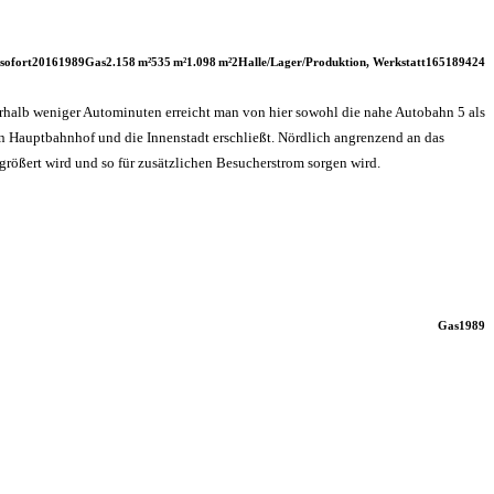
sofort
2016
1989
Gas
2.158 m²
535 m²
1.098 m²
2
Halle/Lager/Produktion, Werkstatt
165189424
nerhalb weniger Autominuten erreicht man von hier sowohl die nahe Autobahn 5 als
en Hauptbahnhof und die Innenstadt erschließt. Nördlich angrenzend an das
größert wird und so für zusätzlichen Besucherstrom sorgen wird.
Gas
1989