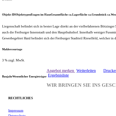
Objekt-ID
Objekttypen
Etagen im Haus
Gesamtfläche ca.
Lagerfläche ca.
Grund­stück ca.
Wes
Liegenschaft befindet sich in bester Lage direkt an der vielbefahrenen Bötzinge
auch die Freiburger Innenstadt und den Hauptbahnhof. Innerhalb weniger Fussmin
Gewerbegebiet Haid befindet sich der Freiburger Stadtteil Rieselfeld, welcher in
Maklercourtage
3 % zzgl. MwSt.
Angebot merken
Weiterleiten
Drucke
Ergebnisliste
Baujahr
Wesentlicher Energieträger
WIR BRINGEN SIE INS GES
RECHTLICHES
Impressum
Datenschutz